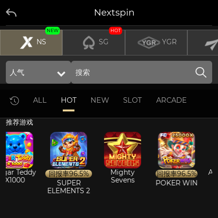
Nextspin
NEW
HOT
NS
SG
YGR
ALL
HOT
NEW
SLOT
ARCADE
推荐游戏
ar Teddy
Mighty
Adve
回报率
96.5%
回报率
96.5%
X1000
Sevens
Th
SUPER
POKER WIN
ELEMENTS 2