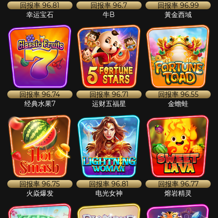
回报率
96.81
回报率
96.7
回报率
96.99
幸运宝石
牛B
黃金西域
回报率
96.74
回报率
96.71
回报率
96.55
经典水果7
运财五福星
金蟾蛙
回报率
96.75
回报率
96.81
回报率
96.77
火焱爆发
电光女神
熔岩精灵