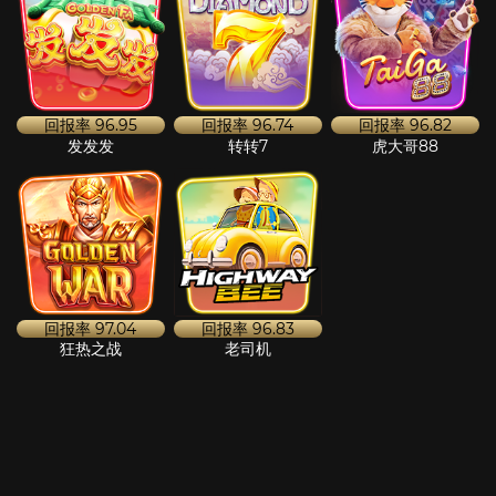
回报率
96.95
回报率
96.74
回报率
96.82
发发发
转转7
虎大哥88
回报率
97.04
回报率
96.83
狂热之战
老司机