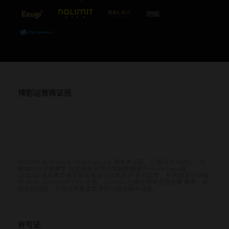
博彩运营商证照
GOD55 由 Empire Holdings Ltd. 拥有并运营，注册号为 16052，注
册地址位于科摩罗 联盟安茹安自治岛穆察穆都市Hamchako区。
GOD55 受科摩罗联盟安茹安自治岛政府许 可与监管，并依据许可证编
号 ALSI-202509037-FI1 运营。GOD55 已通过所有监管合规 审查，依
法获得授权，可合法开展各类博彩与投注相关业务。
许可证