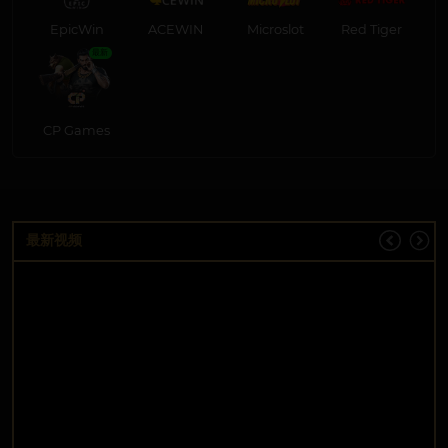
EpicWin
ACEWIN
Microslot
Red Tiger
最新
CP Games
最新视频