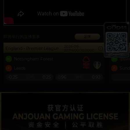
即将举行的直播赛事
足球
篮球
2026-08-
England - Premier League
England 
22T14:00:00.000Z
Nottingham Forest
Ipsw
H
H
Leeds
Sund
A
A
-0.25
0.25
0.96
0.92
让球
赔率