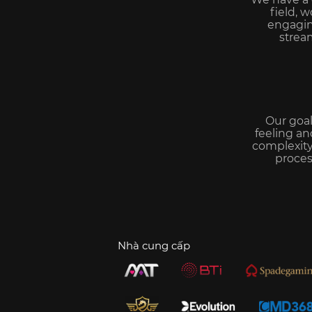
field, 
engagin
strea
Our goal
feeling and
complexity 
proces
Nhà cung cấp