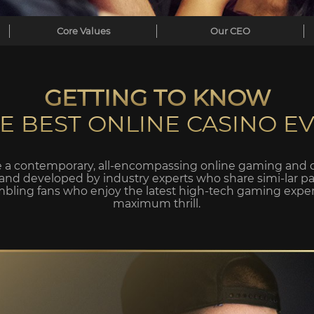
Core Values
Our CEO
GETTING TO KNOW
E BEST ONLINE CASINO E
 a contemporary, all-encompassing online gaming and 
and developed by industry experts who share simi-lar pa
bling fans who enjoy the latest high-tech gaming expe
maximum thrill.