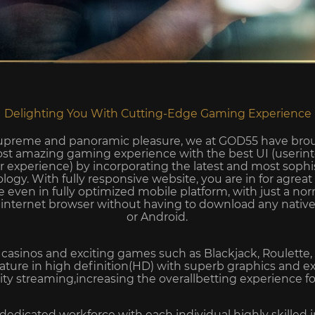
Delighting You With Cutting-Edge Gaming Experience
supreme and panoramic pleasure, we at GOD55 have brou
ost amazing gaming experience with the best UI (userint
r experience) by incorporating the latest and most sophi
logy. With fully responsive website, you are in for agreat
 even in fully optimized mobile platform, with just a no
internet browser without having to download any native
or Android.
ve casinos and exciting games such as Blackjack, Roulette
ature in high definition(HD) with superb graphics and e
ity streaming,increasing the overallbetting experience fo
edicated workforce with each individual highly skilled i